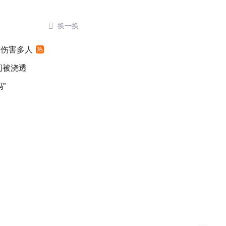

换一换
时伤害多人
热
间被浇透
”