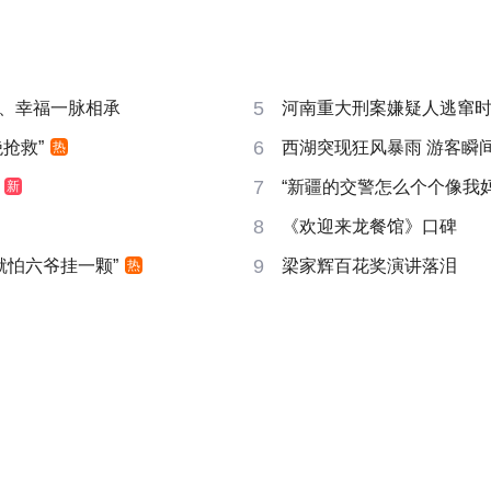
5
、幸福一脉相承
河南重大刑案嫌疑人逃窜
6
抢救”
西湖突现狂风暴雨 游客瞬
热
7
“新疆的交警怎么个个像我妈
新
8
《欢迎来龙餐馆》口碑
9
就怕六爷挂一颗”
梁家辉百花奖演讲落泪
热